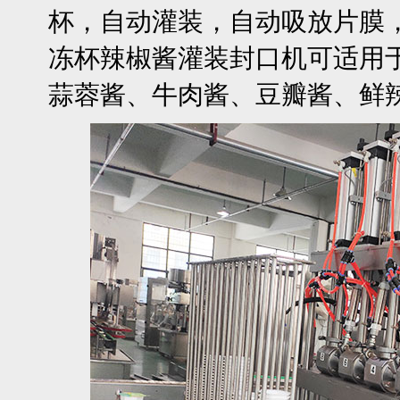
杯，自动灌装，自动吸放片膜
冻杯辣椒酱灌装封口机可适用
蒜蓉酱、牛肉酱、豆瓣酱、鲜