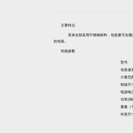
主要特点
泵体全部采用不锈钢材料，包装量可在额定
的包装。
性能参数
型号
包装速
计量范
制袋尺
电源电
功率消
重量（
外形尺