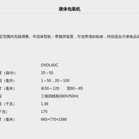
液体包装机
范围内无级调整。半流体型机：带搅拌装置，可包带渣的粘体，特别适合方便食品
DXDL60C
度（袋/分）
25～55
围（毫升）
1～50，20～100
寸（毫米）
长50～120 宽60～85
压
三相四线制380V/50Hz
耗（千瓦）
1.36
千克）
175
寸（毫米）
665×770×1580