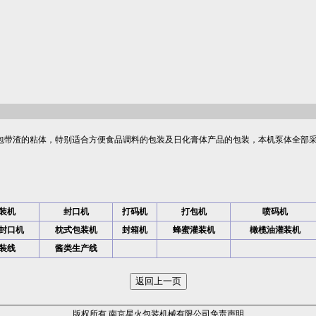
包带渣的粘体，特别适合方便食品调料的包装及日化膏体产品的包装，本机泵体全部
装机
封口机
打码机
打包机
喷码机
封口机
枕式包装机
封箱机
蜂蜜灌装机
橄榄油灌装机
装线
酱类生产线
版权所有 南京星火包装机械有限公司
免责声明