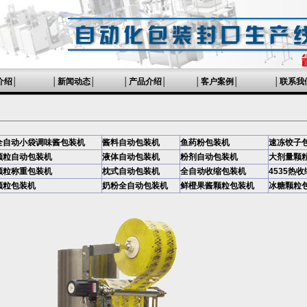
介绍
│
│
新闻动态
│
│
产品介绍
│
│
客户案例
│
│
联系我
全自动小袋调味酱包装机
酱料自动包装机
鱼药粉包装机
速冻饺子
颗粒自动包装机
液体自动包装机
粉剂自动包装机
大剂量颗
颗粒称重包装机
枕式自动包装机
全自动收缩包装机
4535热
颗粒包装机
奶粉全自动包装机
鲜橙果酱颗粒包装机
冰糖颗粒