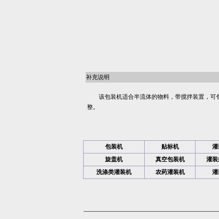
补充说明
该
包装机适合
半流体的物料，带搅拌装置，可
整。
包装机
贴标机
灌
旋盖机
真空包装机
灌装
洗涤类灌装机
农药灌装机
灌