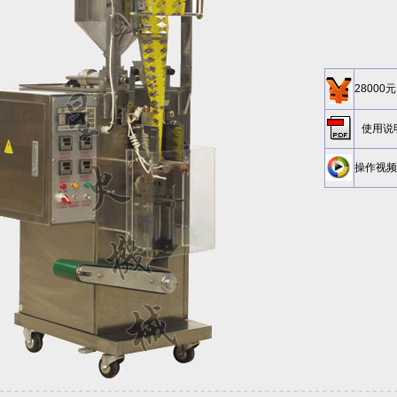
28000元
使用说
操作视频